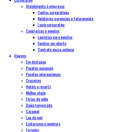
Atendimento à empresas
Contas corporativas
Relatórios gerenciais e faturamento
Login corporativo
Congressos e eventos
Logística para eventos
Eventos em aberto
Contrate nossa agência
Viagens
Em destaque
Pacotes nacionais
Pacotes internacionais
Cruzeiros
Hotéis e resorts
Melhor idade
Férias de julho
Baixa temporada
Carnaval
Lua de mel
Ecoturismo e aventura
Feriados