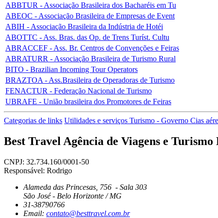
ABBTUR - Associação Brasileira dos Bacharéis em Tu
ABEOC - Associação Brasileira de Empresas de Event
ABIH - Associação Brasileira da Indústria de Hotéi
ABOTTC - Ass. Bras. das Op. de Trens Turíst. Cultu
ABRACCEF - Ass. Br. Centros de Convenções e Feiras
ABRATURR - Associação Brasileira de Turismo Rural
BITO - Brazilian Incoming Tour Operators
BRAZTOA - Ass.Brasileira de Operadoras de Turismo
FENACTUR - Federação Nacional de Turismo
UBRAFE - União brasileira dos Promotores de Feiras
Categorias de links
Utilidades e serviços
Turismo - Governo
Cias aér
Best Travel Agência de Viagens e Turismo
CNPJ: 32.734.160/0001-50
Responsável: Rodrigo
Alameda das Princesas, 756 - Sala 303
São José - Belo Horizonte / MG
31-38790766
Email:
contato@besttravel.com.br