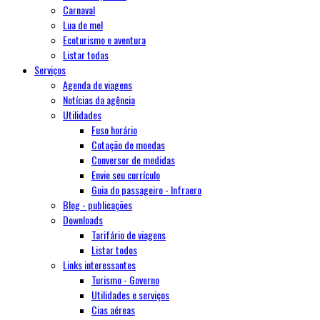
Carnaval
Lua de mel
Ecoturismo e aventura
Listar todas
Serviços
Agenda de viagens
Notícias da agência
Utilidades
Fuso horário
Cotação de moedas
Conversor de medidas
Envie seu currículo
Guia do passageiro - Infraero
Blog - publicações
Downloads
Tarifário de viagens
Listar todos
Links interessantes
Turismo - Governo
Utilidades e serviços
Cias aéreas