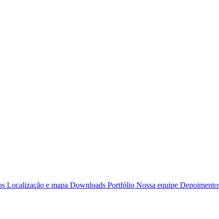
os
Localização e mapa
Downloads
Portfólio
Nossa equipe
Depoimentos