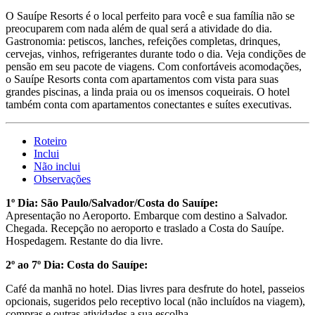
O Sauípe Resorts é o local perfeito para você e sua família não se
preocuparem com nada além de qual será a atividade do dia.
Gastronomia: petiscos, lanches, refeições completas, drinques,
cervejas, vinhos, refrigerantes durante todo o dia. Veja condições de
pensão em seu pacote de viagens. Com confortáveis acomodações,
o Sauípe Resorts conta com apartamentos com vista para suas
grandes piscinas, a linda praia ou os imensos coqueirais. O hotel
também conta com apartamentos conectantes e suítes executivas.
Roteiro
Inclui
Não inclui
Observações
1º Dia: São Paulo/Salvador/Costa do Sauípe:
Apresentação no Aeroporto. Embarque com destino a Salvador.
Chegada. Recepção no aeroporto e traslado a Costa do Sauípe.
Hospedagem. Restante do dia livre.
2º ao 7º Dia: Costa do Sauípe:
Café da manhã no hotel. Dias livres para desfrute do hotel, passeios
opcionais, sugeridos pelo receptivo local (não incluídos na viagem),
compras e outras atividades a sua escolha.