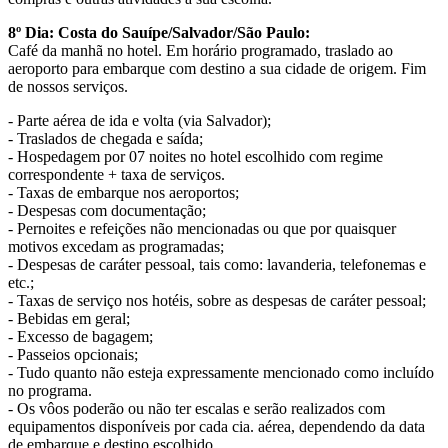
8º Dia: Costa do Sauípe/Salvador/São Paulo:
Café da manhã no hotel. Em horário programado, traslado ao
aeroporto para embarque com destino a sua cidade de origem. Fim
de nossos serviços.
- Parte aérea de ida e volta (via Salvador);
- Traslados de chegada e saída;
- Hospedagem por 07 noites no hotel escolhido com regime
correspondente + taxa de serviços.
- Taxas de embarque nos aeroportos;
- Despesas com documentação;
- Pernoites e refeições não mencionadas ou que por quaisquer
motivos excedam as programadas;
- Despesas de caráter pessoal, tais como: lavanderia, telefonemas e
etc.;
- Taxas de serviço nos hotéis, sobre as despesas de caráter pessoal;
- Bebidas em geral;
- Excesso de bagagem;
- Passeios opcionais;
- Tudo quanto não esteja expressamente mencionado como incluído
no programa.
- Os vôos poderão ou não ter escalas e serão realizados com
equipamentos disponíveis por cada cia. aérea, dependendo da data
de embarque e destino escolhido.