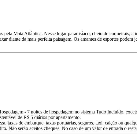
s pela Mata Atlântica. Nesse lugar paradisíaco, cheio de coqueirais, a 
elaxar diante da mais perfeita paisagem. Os amantes de esportes podem jo
rto.Hospedagem - 7 noites de hospedagem no sistema Tudo Incluído, exc
stentável de R$ 5 diários por apartamento.
eza, taxas de embarque, taxas portuárias, seguros, taxi, calção ou qualq
dito. Não serão aceitos cheques. No caso de um valor de entrada o rest