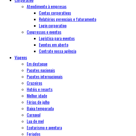
Atendimento à empresas
Contas corporativas
Relatórios gerenciais e faturamento
Login corporativo
Congressos e eventos
Logística para eventos
Eventos em aberto
Contrate nossa agência
Viagens
Em destaque
Pacotes nacionais
Pacotes internacionais
Cruzeiros
Hotéis e resorts
Melhor idade
Férias de julho
Baixa temporada
Carnaval
Lua de mel
Ecoturismo e aventura
Feriados